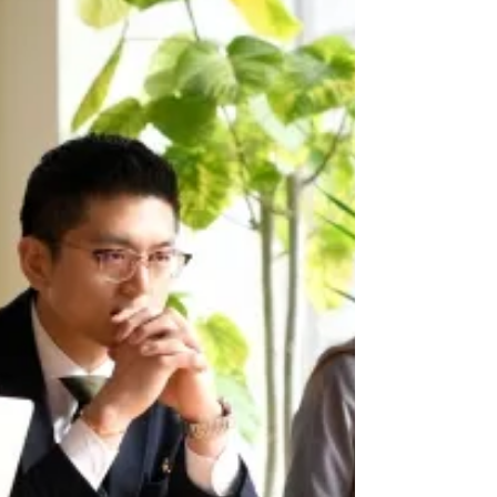
今回は、「新入社員のオンボーディング戦略」に
ついて詳しく解説します。採用した人材を確実に
戦力化し、長期的に活躍してもらうための統合的
なアプローチ方法をお伝えします。 現代の労働
環境では、人材の流動性が高まり、早期離職は企
業にとって深刻な損失となっています。新入社員
の約30%が3年以内に離職するという現実の中で、
効果的なオンボーディングは競争優位の源泉とな
ります。組織への早期適応と戦力化を実現するシ
ステムの構築が、採用投資を確実に回収する鍵と
なっています。 今回は、入社前から入社後ま
で、継続的なサポートにより定着と成果創出を実
現する実践的手法をお伝えします。