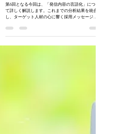
代表 風口 豊伸
2025年8月22日
読了時間: 8分
人事 お役立ち情報
社労士が解説：戦略的採用実践
シリーズ⑥ 発信内容の言語化
第6回となる今回は、「発信内容の言語化」につい
て詳しく解説します。これまでの分析結果を統合
し、ターゲット人材の心に響く採用メッセージを
構築する具体的な手法をお伝えします。 現代の
求職市場では、無数の企業が人材獲得競争を繰り
広げています。その中で自社を選んでもらうため
には、単なる条件の羅列ではなく、感情に訴えか
け、共感を生み出すメッセージが必要です。優秀
な人材ほど多くの選択肢を持つため、企業の本質
的な魅力を的確に伝 える技術が成功の分水嶺と
なります。 今回は、自社の真の魅力を発見し、そ