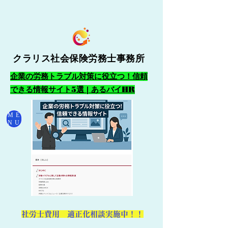
クラリス社会保険労務士事務所
企業の労務トラブル対策に役立つ！信頼
できる情報サイト5選 | あるバイHR
ME
NU
​社労士費用 適正化相談実施中！！