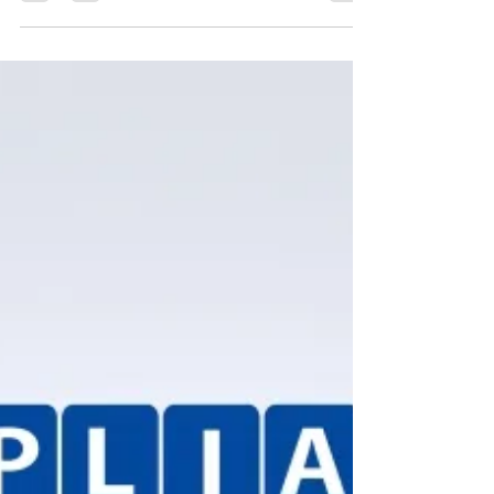
2025年8月21日
読了時間: 8分
人事 お役立ち情報
社労士が解説：戦略的採用実践
シリーズ⑤ 企業理念の言語化と
業務への落とし込み
第5回となる今回は、「企業理念の言語化と業務へ
の落とし込み」について詳しく解説します。多く
の企業が掲げる抽象的な企業理念を、採用活動で
実際に活用できる具体的なメッセージに変換し、
日常業務に落とし込む方法をお伝えします。 現
代の求職者、特に優秀な人材は、単なる給与や待
遇だけでなく、「働く意味」や「企業への共感」
を重視する傾向が強まっています。しかし、多く
の企業の理念は抽象的で、実際の業務とのつなが
りが見えないため、採用活動での訴求力を失って
います。 今回は、企業理念を採用の武器として
活用し、理念に共感する優秀な人材の獲得と定着
を実現する具体的な方法をお伝えします。