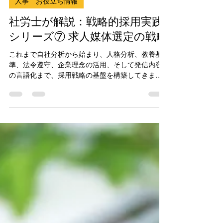
代表 風口 豊伸
2025年8月30日
読了時間: 8分
人事 お役立ち情報
社労士が解説：戦略的採用実践
シリーズ⑦ 求人媒体選定の戦略
これまで自社分析から始まり、人格分析、教養基
準、法令遵守、企業理念の活用、そして発信内容
の言語化まで、採用戦略の基盤を構築してきまし
た。どんなに優れたメッセージを作成しても、そ
れがターゲット人材に届かなければ意味がありま
せん。 第7回となる今回は、「求人媒体選定の戦
略」について詳しく解説します。構築したメッセ
ージを最も効果的にターゲット人材に届け、投資