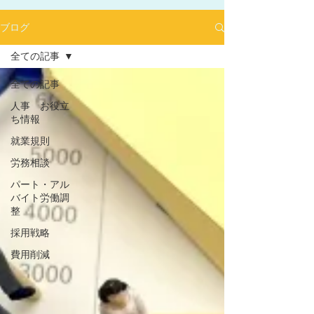
ブログ
全ての記事
全ての記事
人事 お役立
ち情報
2025年1月にリリースした求人サイト「あるバ
就業規則
イ」を運営する㈱ヒプスターの情報サイトに、
弊社が掲載されました！
労務相談
「あるバイ」は無料掲載(2025年6月現在)、採用
パート・アル
しても費用が掛からない媒体です。
バイト労働調
整
​是非、ご活用ください！！
【あるバイ関東版】アルバイト・バイト・パー
採用戦略
トの求人・仕事を探そう！アルバイト情報はこ
こに【あるバイ】
費用削減