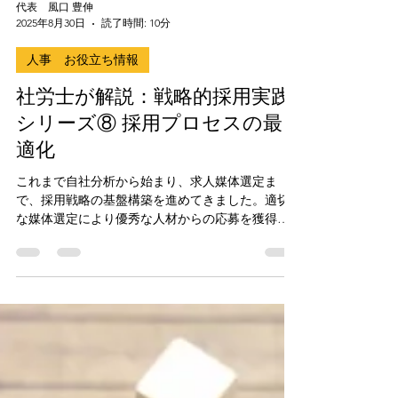
代表 風口 豊伸
2025年8月30日
読了時間: 10分
人事 お役立ち情報
社労士が解説：戦略的採用実践
シリーズ⑧ 採用プロセスの最
適化
これまで自社分析から始まり、求人媒体選定ま
で、採用戦略の基盤構築を進めてきました。適切
な媒体選定により優秀な人材からの応募を獲得で
きても、選考プロセスが最適化されていなけれ
ば、せっかくの機会を逃してしまいます。 第8回
となる今回は、「採用プロセスの最適化」につい