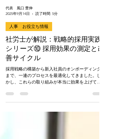
代表 風口 豊伸
2025年9月14日
読了時間: 5分
人事 お役立ち情報
社労士が解説：戦略的採用実践
シリーズ⑩ 採用効果の測定と改
善サイクル
採用戦略の構築から新入社員のオンボーディング
まで、一連のプロセスを最適化してきました。し
かし、これらの取り組みが本当に効果を上げてい
るかを測定し、継続的に改善しなければ、投資対
効果は最大化されません。 最終回となる今回
は、「採用効果の測定と改善サイクル」について
解説します。データに基づいた客観的な評価によ
り、採用活動のROIを最大化する実践的手法をお伝
えします。