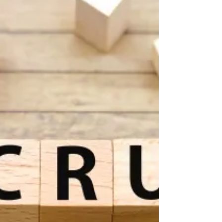
て詳しく解説します。応募者の適性を正確に見極
め、自社にマッチした人材を確実に採用する選考
システムの構築方法をお伝えします。 現代の労
働市場では、優秀な人材ほど複数の選択肢を持っ
ています。長期化する選考プロセスや不透明な判
断基準は、有能な候補者の離脱を招く要因となり
ます。効率性と精度を両立した選考プロセスの構
築が、採用成功の決定的要因となっています。
今回は、書類選考から最終面接まで、各段階での
最適な判断方法と、採用精度向上のための実践的
手法をお伝えします。