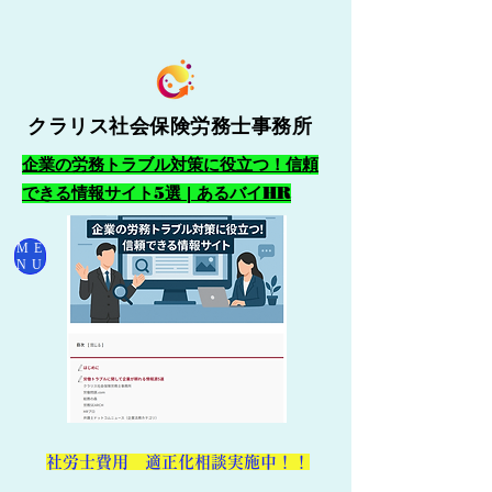
クラリス社会保険労務士事務所
企業の労務トラブル対策に役立つ！信頼
できる情報サイト5選 | あるバイHR
ME
NU
​社労士費用 適正化相談実施中！！