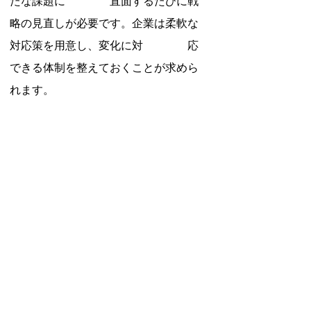
たな課題に　　　　直面するたびに戦
略の見直しが必要です。企業は柔軟な
対応策を用意し、変化に対　　　　応
できる体制を整えておくことが求めら
れます。
　5-2 持続可能な労働環境の構築
　　　最終的に、企業は持続可能な労
働環境を構築することを目指すべきで
す。適切な労　　　　働条件を提供
し、従業員が安心して働ける環境を整
えることで、長期的な雇用関
係　　　　を維持し、生産性の高い職
場を実現できます。