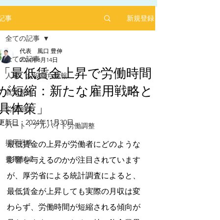
新規登録
記事
全ての記事
代表 風口 豊伸
全ての記事
2024年8月14日
「最低賃金上昇で労働時間
人事 お役立ち情報
が短縮：新たな雇用戦略と
2025年1月にリリースした求人サイト「あるバ
就業規則
イ」を運営する㈱ヒプスターの情報サイトに、
具体策」
弊社が掲載されました！
労務相談
更新日：
2024年11月30日
「あるバイ」は無料掲載(2025年6月現在)、採用
パート・アルバイト労働調整
5つ星のうちNaNと評価されています。
しても費用が掛からない媒体です。
採用戦略
最低賃金の上昇が労働者にどのような
​是非、ご活用ください！！
【あるバイ関東版】アルバイト・バイト・パー
費用削減
影響を与えるのかが注目されています
トの求人・仕事を探そう！アルバイト情報はこ
こに【あるバイ】
が、厚労省による統計調査によると、
最低賃金が上昇しても実際の月収は変
わらず、労働時間が短縮される傾向が