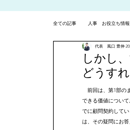
全ての記事
人事 お役立ち情報
代表 風口 豊伸
2
パート・アルバイト労働調整
しかし、
どうすれ
5つ星のうちNaN
　前回は、第1部の
できる価値について
でに顧問契約してい
は、その疑問にお答