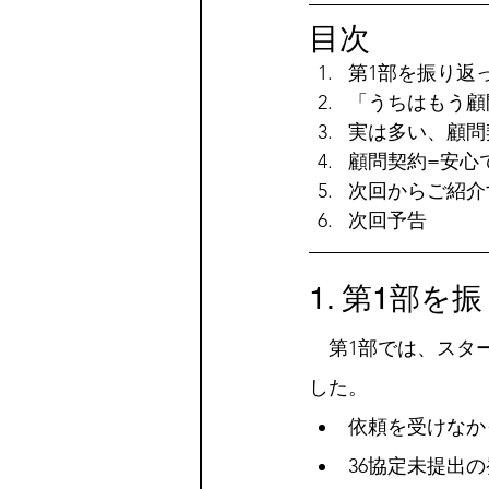
目次
第1部を振り返
「うちはもう顧
実は多い、顧問
顧問契約=安心
次回からご紹介
次回予告
1. 第1部を
　第1部では、スタ
した。
依頼を受けなか
36協定未提出