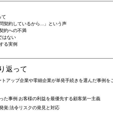
って
問契約しているから...」という声
契約への不満
ではない
する実例
振り返って
ートアップ企業や零細企業が単発手続きを選んだ事例を
った事例:お客様の利益を最優先する顧客第一主義
の発覚:法令リスクの発見と対応