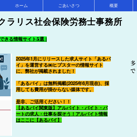
ホーム
ごあいさつ
概要
クラリス社会保険労務士事務所
きる情報サイト5選 |
2025年1月にリリースした求人サイト「あるバ
多
イ」を運営する㈱ヒプスターの情報サイト
で
に、弊社が掲載されました！
「あるバイ」は無料掲載(2025年6月現在)、採
用しても費用が掛からない媒体です。
​是非、ご活用ください！！
【あるバイ関東版】アルバイト・バイト・パ
ートの求人・仕事を探そう！アルバイト情報
はここに【あるバイ】