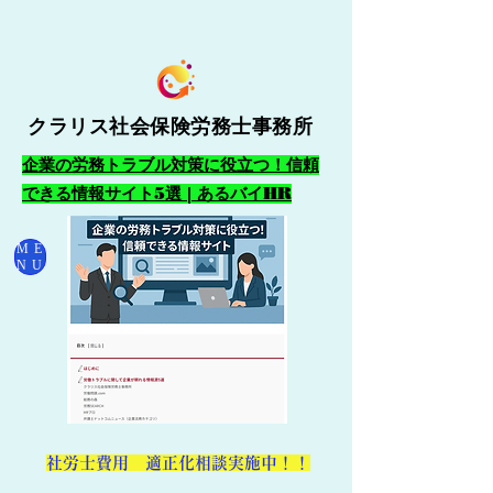
クラリス社会保険労務士事務所
企業の労務トラブル対策に役立つ！信頼
できる情報サイト5選 | あるバイHR
ME
NU
​社労士費用 適正化相談実施中！！