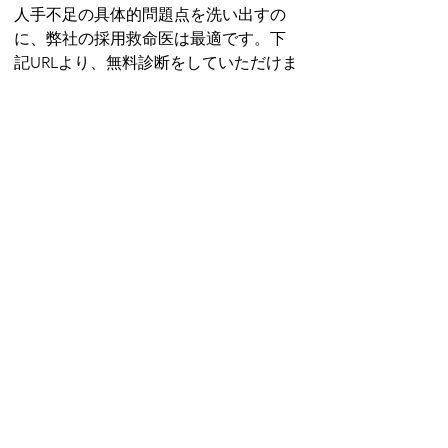
人手不足の具体的問題点を洗い出すの
に、弊社の採用救命医は最適です。下
記URLより、無料診断をしていただけま
す。
▼汎用タイプ（詳細診断用）
https://forms.gle/QN6FrUFJVcC48WWE
6
　●ご予約不要
　●自身の好きな時に診断を受診
　●所要時間30分間程度
　●採用・定着・人材活用の3つの視点