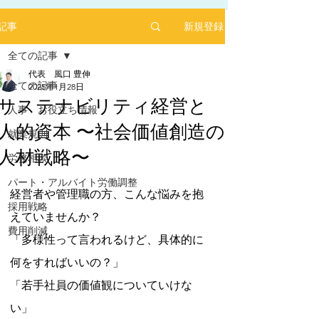
新規登録
記事
全ての記事
代表 風口 豊伸
全ての記事
2025年1月28日
サステナビリティ経営と
人事 お役立ち情報
人的資本 〜社会価値創造の
2025年1月にリリースした求人サイト「あるバ
就業規則
イ」を運営する㈱ヒプスターの情報サイトに、
人材戦略〜
弊社が掲載されました！
労務相談
5つ星のうちNaNと評価されています。
「あるバイ」は無料掲載(2025年6月現在)、採用
パート・アルバイト労働調整
しても費用が掛からない媒体です。
経営者や管理職の方、こんな悩みを抱
採用戦略
​是非、ご活用ください！！
えていませんか？
【あるバイ関東版】アルバイト・バイト・パー
費用削減
「多様性って言われるけど、具体的に
トの求人・仕事を探そう！アルバイト情報はこ
こに【あるバイ】
何をすればいいの？」
「若手社員の価値観についていけな
い」