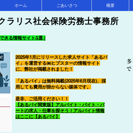
ホーム
ごあいさつ
概要
クラリス社会保険労務士事務所
きる情報サイト5選 |
2025年1月にリリースした求人サイト「あるバ
多
イ」を運営する㈱ヒプスターの情報サイト
で
に、弊社が掲載されました！
「あるバイ」は無料掲載(2025年6月現在)、採
用しても費用が掛からない媒体です。
​是非、ご活用ください！！
【あるバイ関東版】アルバイト・バイト・パ
ートの求人・仕事を探そう！アルバイト情報
はここに【あるバイ】