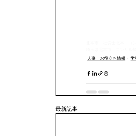
北本市 社労士
北本 コ
埼玉県北本市 コンサル
人事 お役立ち情報
労
最新記事