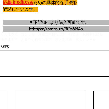
応募者を集める
ための具体的な手法を
解説しています。
　　　　　　▼下記URLより購入可能です。　　　　
　　　　　　hthttps://
amzn.to/3Os6N4b
ンサル
北本市 コンサル お役立ち情報
北本 社労士 お役立ち情報
埼玉県北本市 お役立ち情報
北本市 求人
北本市 求人コンサル
務相談