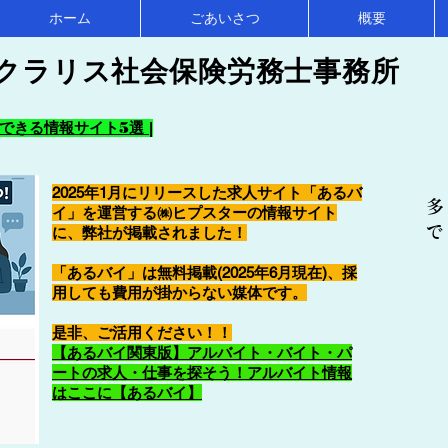
ホーム
ごあいさつ
概要
クラリス社会保険労務士事務所
きる情報サイト5選 |
2025年1月にリリースした求人サイト「あるバ
多
イ」を運営する㈱ヒプスターの情報サイト
で
に、弊社が掲載されました！
「あるバイ」は無料掲載(2025年6月現在)、採
用しても費用が掛からない媒体です。
​是非、ご活用ください！！
【あるバイ関東版】アルバイト・バイト・パ
ートの求人・仕事を探そう！アルバイト情報
はここに【あるバイ】