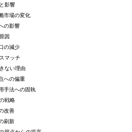
と影響
の労働市場の変化
営への影響
原因 
人口の減少
用のミスマッチ
きない理由 
視点への偏重 
の採用手法への固執
の戦略 
境の改善 
略の刷新