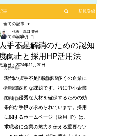
新規登録
記事
全ての記事
代表 風口 豊伸
全ての記事
2024年8月5日
人手不足解消のための認知
人事 お役立ち情報
度向上と採用HP活用法
2025年1月にリリースした求人サイト「あるバ
就業規則
イ」を運営する㈱ヒプスターの情報サイトに、
更新日：
2024年11月30日
弊社が掲載されました！
労務相談
5つ星のうちNaNと評価されています。
「あるバイ」は無料掲載(2025年6月現在)、採用
パート・アルバイト労働調整
現代の人手不足問題は、多くの企業に
しても費用が掛からない媒体です。
とって深刻な課題です。特に中小企業
採用戦略
​是非、ご活用ください！！
【あるバイ関東版】アルバイト・バイト・パー
では、優秀な人材を確保するための効
費用削減
トの求人・仕事を探そう！アルバイト情報はこ
果的な手段が求められています。採用
こに【あるバイ】
に関するホームページ（採用HP）は、
求職者に企業の魅力を伝える重要なツ