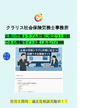
クラリス社会保険労務士事務所
企業の労務トラブル対策に役立つ！信頼
できる情報サイト5選 | あるバイHR
ME
NU
​社労士費用 適正化相談実施中！！