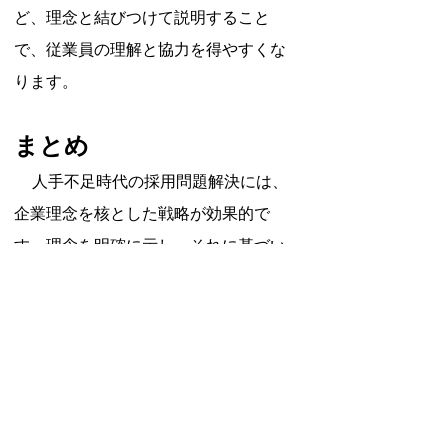
ど、理念と結びつけて説明すること
で、従業員の理解と協力を得やすくな
ります。
まとめ
人手不足時代の採用問題解決には、
企業理念を核とした戦略が効果的で
す。理念を明確に示し、それに基づい
た求人活動や職場環境づくりを行うこ
とで、志を同じくする人材の採用・定
着が可能となります。今後の課題とし
ては、理念と新技術の融合や多様な人
材の活用があります。AI・RPAの導入を
理念に沿って進め、ダイバーシティ&イ