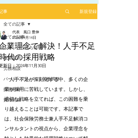
新規登録
記事
全ての記事
代表 風口 豊伸
全ての記事
2024年9月14日
企業理念で解決！人手不足
人事 お役立ち情報
時代の採用戦略
2025年1月にリリースした求人サイト「あるバ
就業規則
イ」を運営する㈱ヒプスターの情報サイトに、
更新日：
2024年11月30日
弊社が掲載されました！
労務相談
5つ星のうちNaNと評価されています。
「あるバイ」は無料掲載(2025年6月現在)、採用
パート・アルバイト労働調整
　人手不足が深刻化する中、多くの企
しても費用が掛からない媒体です。
業が採用に苦戦しています。しかし、
採用戦略
​是非、ご活用ください！！
【あるバイ関東版】アルバイト・バイト・パー
適切な戦略を立てれば、この困難を乗
費用削減
トの求人・仕事を探そう！アルバイト情報はこ
り越えることは可能です。本記事で
こに【あるバイ】
は、社会保険労務士兼人手不足解消コ
ンサルタントの視点から、企業理念を