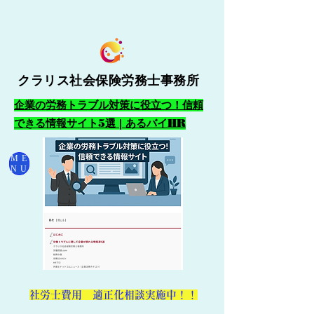
クラリス社会保険労務士事務所
企業の労務トラブル対策に役立つ！信頼
できる情報サイト5選 | あるバイHR
ME
NU
​社労士費用 適正化相談実施中！！