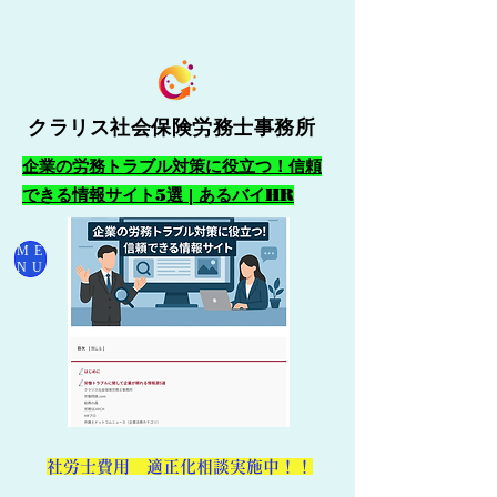
クラリス社会保険労務士事務所
企業の労務トラブル対策に役立つ！信頼
できる情報サイト5選 | あるバイHR
ME
NU
​社労士費用 適正化相談実施中！！