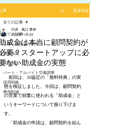
新規登録
記事
全ての記事
代表 風口 豊伸
全ての記事
2025年11月4日
助成金は本当に顧問契約が
人事 お役立ち情報
必要？スタートアップに必
2025年1月にリリースした求人サイト「あるバ
就業規則
イ」を運営する㈱ヒプスターの情報サイトに、
要ない助成金の実態
弊社が掲載されました！
労務相談
5つ星のうちNaNと評価されています。
「あるバイ」は無料掲載(2025年6月現在)、採用
パート・アルバイト労働調整
しても費用が掛からない媒体です。
　前回は、36協定の「無料特典」の実
採用戦略
​是非、ご活用ください！！
態を検証しました。今回は、顧問契約
【あるバイ関東版】アルバイト・バイト・パー
費用削減
の営業で頻繁に使われる「助成金」と
トの求人・仕事を探そう！アルバイト情報はこ
こに【あるバイ】
いうキーワードについて掘り下げま
す。
　「助成金の申請は、顧問契約を結ん