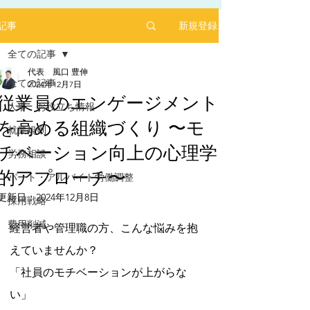
新規登録
記事
全ての記事
代表 風口 豊伸
全ての記事
2024年12月7日
従業員のエンゲージメント
人事 お役立ち情報
を高める組織づくり 〜モ
2025年1月にリリースした求人サイト「あるバ
就業規則
イ」を運営する㈱ヒプスターの情報サイトに、
チベーション向上の心理学
弊社が掲載されました！
労務相談
的アプローチ〜
「あるバイ」は無料掲載(2025年6月現在)、採用
パート・アルバイト労働調整
しても費用が掛からない媒体です。
更新日：
2024年12月8日
採用戦略
​是非、ご活用ください！！
5つ星のうちNaNと評価されています。
【あるバイ関東版】アルバイト・バイト・パー
費用削減
経営者や管理職の方、こんな悩みを抱
トの求人・仕事を探そう！アルバイト情報はこ
こに【あるバイ】
えていませんか？ 
「社員のモチベーションが上がらな
い」 