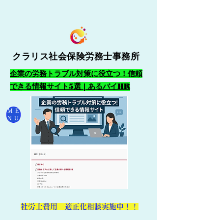
クラリス社会保険労務士事務所
企業の労務トラブル対策に役立つ！信頼
できる情報サイト5選 | あるバイHR
ME
NU
​社労士費用 適正化相談実施中！！