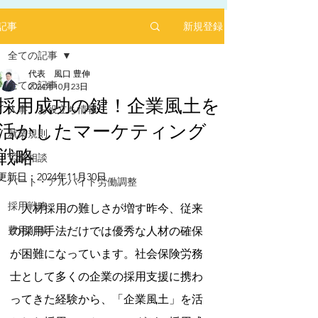
新規登録
記事
全ての記事
代表 風口 豊伸
全ての記事
2024年10月23日
採用成功の鍵！企業風土を
人事 お役立ち情報
活かしたマーケティング
2025年1月にリリースした求人サイト「あるバ
就業規則
イ」を運営する㈱ヒプスターの情報サイトに、
戦略
弊社が掲載されました！
労務相談
更新日：
2024年11月30日
「あるバイ」は無料掲載(2025年6月現在)、採用
パート・アルバイト労働調整
5つ星のうちNaNと評価されています。
しても費用が掛からない媒体です。
採用戦略
　人材採用の難しさが増す昨今、従来
​是非、ご活用ください！！
【あるバイ関東版】アルバイト・バイト・パー
費用削減
の採用手法だけでは優秀な人材の確保
トの求人・仕事を探そう！アルバイト情報はこ
こに【あるバイ】
が困難になっています。社会保険労務
士として多くの企業の採用支援に携わ
ってきた経験から、「企業風土」を活