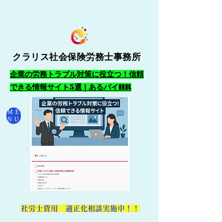
クラリス社会保険労務士事務所
企業の労務トラブル対策に役立つ！信頼
できる情報サイト5選 | あるバイHR
ME
NU
​社労士費用 適正化相談実施中！！