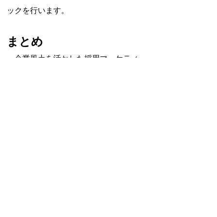
ックを行います。
まとめ
　企業風土を活かした採用マーケティ
ングは、単なる人材確保だけでなく、
組織の持続的な成長にも寄与します。
社会保険労務士として、御社の採用戦
略の構築をサポートいたしますので、
お気軽にご相談ください。