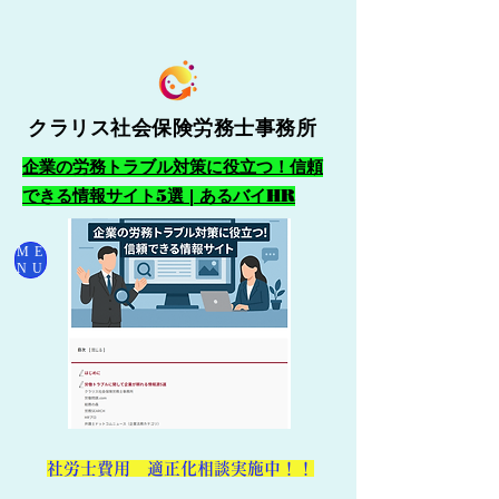
クラリス社会保険労務士事務所
企業の労務トラブル対策に役立つ！信頼
できる情報サイト5選 | あるバイHR
ME
NU
​社労士費用 適正化相談実施中！！