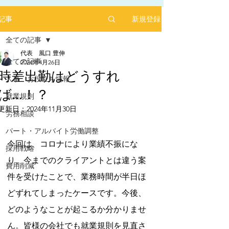
新規登録
記事
全ての記事
代表 風口 豊伸
全ての記事
2024年4月26日
時差出勤はどうすれ
人事 お役立ち情報
ば...！？
2025年1月にリリースした求人サイト「あるバ
就業規則
イ」を運営する㈱ヒプスターの情報サイトに、
更新日：
2024年11月30日
弊社が掲載されました！
労務相談
5つ星のうちNaNと評価されています。
「あるバイ」は無料掲載(2025年6月現在)、採用
パート・アルバイト労働調整
しても費用が掛からない媒体です。
今回は、コロナにより業績不振にな
採用戦略
​是非、ご活用ください！！
り、今までのクライアントとは違う案
【あるバイ関東版】アルバイト・バイト・パー
費用削減
トの求人・仕事を探そう！アルバイト情報はこ
件を受けたことで、業務時間が半日ほ
こに【あるバイ】
どずれてしまったケースです。今後、
どのようなことが起こるか分かりませ
ん。皆様の会社でも就業規則を見直さ