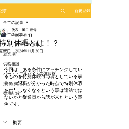
新規登録
記事
全ての記事
代表 風口 豊伸
全ての記事
2024年5月7日
特別休暇とは！？
人事 お役立ち情報
更新日：
2024年11月30日
2025年1月にリリースした求人サイト「あるバ
就業規則
5つ星のうちNaNと評価されています。
イ」を運営する㈱ヒプスターの情報サイトに、
弊社が掲載されました！
労務相談
今回は、ある条件にマッチングしてい
「あるバイ」は無料掲載(2025年6月現在)、採用
パート・アルバイト労働調整
るものを特別休暇付与者としている事
しても費用が掛からない媒体です。
例で、退職が分かった時点で特別休暇
採用戦略
​是非、ご活用ください！！
を付与しなくなるという事は違法では
【あるバイ関東版】アルバイト・バイト・パー
費用削減
ないかと従業員から話が来たという事
トの求人・仕事を探そう！アルバイト情報はこ
こに【あるバイ】
例です。
概要