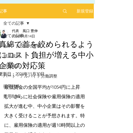
新規登録
記事
全ての記事
代表 風口 豊伸
全ての記事
2024年8月14日
真綿で首を絞められるよう
人事 お役立ち情報
にコスト負担が増える中小
2025年1月にリリースした求人サイト「あるバ
就業規則
イ」を運営する㈱ヒプスターの情報サイトに、
企業の対応策
弊社が掲載されました！
労務相談
更新日：
2024年11月30日
「あるバイ」は無料掲載(2025年6月現在)、採用
パート・アルバイト労働調整
5つ星のうちNaNと評価されています。
しても費用が掛からない媒体です。
採用戦略
最低賃金の全国平均が1054円に上昇
​是非、ご活用ください！！
【あるバイ関東版】アルバイト・バイト・パー
費用削減
し、さらに社会保険や雇用保険の適用
トの求人・仕事を探そう！アルバイト情報はこ
こに【あるバイ】
拡大が進む中、中小企業はその影響を
大きく受けることが予想されます。特
に、雇用保険の適用が週10時間以上の