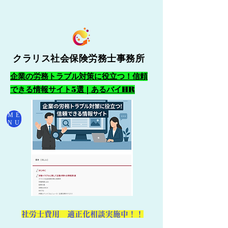
クラリス社会保険労務士事務所
企業の労務トラブル対策に役立つ！信頼
できる情報サイト5選 | あるバイHR
ME
NU
​社労士費用 適正化相談実施中！！