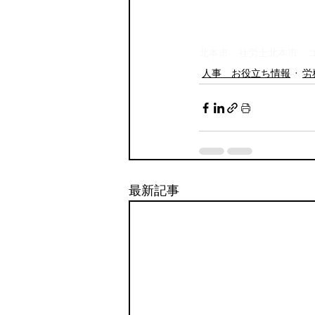
北本市 社労士
北本市 
人事 お役立ち情報
労
最新記事