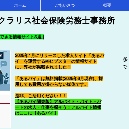
ホーム
ごあいさつ
概要
クラリス社会保険労務士事務所
きる情報サイト5選 |
2025年1月にリリースした求人サイト「あるバ
多
イ」を運営する㈱ヒプスターの情報サイト
で
に、弊社が掲載されました！
「あるバイ」は無料掲載(2025年6月現在)、採
用しても費用が掛からない媒体です。
​是非、ご活用ください！！
【あるバイ関東版】アルバイト・バイト・パ
ートの求人・仕事を探そう！アルバイト情報
はここに【あるバイ】