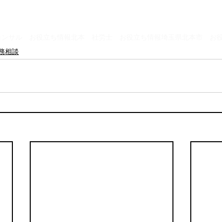
コンサル お役立ち情報
北本 社労士 お役立ち情報
埼玉県北本市 お
務相談