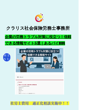
クラリス社会保険労務士事務所
企業の労務トラブル対策に役立つ！信頼
できる情報サイト5選 | あるバイHR
ME
NU
​社労士費用 適正化相談実施中！！