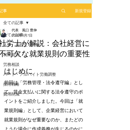
新規登録
記事
全ての記事
代表 風口 豊伸
全ての記事
2025年3月7日
社労士が解説：会社経営に
人事 お役立ち情報
不可欠な就業規則の重要性
2025年1月にリリースした求人サイト「あるバ
就業規則
イ」を運営する㈱ヒプスターの情報サイトに、
5つ星のうちNaNと評価されています。
弊社が掲載されました！
労務相談
はじめに
「あるバイ」は無料掲載(2025年6月現在)、採用
パート・アルバイト労働調整
しても費用が掛からない媒体です。
前回は「労務管理・法令遵守編」とし
採用戦略
​是非、ご活用ください！！
て、賃金支払いに関する法令遵守のポ
【あるバイ関東版】アルバイト・バイト・パー
費用削減
トの求人・仕事を探そう！アルバイト情報はこ
イントをご紹介しました。今回は「就
こに【あるバイ】
業規則編」として、企業経営において
就業規則がなぜ重要なのか、またどの
ような場合に作成義務が生じるのかに