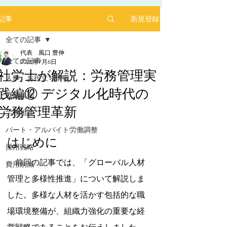
新規登録
記事
全ての記事
代表 風口 豊伸
全ての記事
2025年7月6日
社労士が解説：労務管理実
人事 お役立ち情報
践編⑫ デジタル化時代の
2025年1月にリリースした求人サイト「あるバ
就業規則
イ」を運営する㈱ヒプスターの情報サイトに、
労務管理革新
弊社が掲載されました！
労務相談
5つ星のうちNaNと評価されています。
「あるバイ」は無料掲載(2025年6月現在)、採用
パート・アルバイト労働調整
しても費用が掛からない媒体です。
はじめに
採用戦略
​是非、ご活用ください！！
　前回の記事では、「グローバル人材
【あるバイ関東版】アルバイト・バイト・パー
費用削減
トの求人・仕事を探そう！アルバイト情報はこ
管理と多様性推進」について解説しま
こに【あるバイ】
した。多様な人材を活かす包括的な職
場環境整備が、組織力強化の重要な経