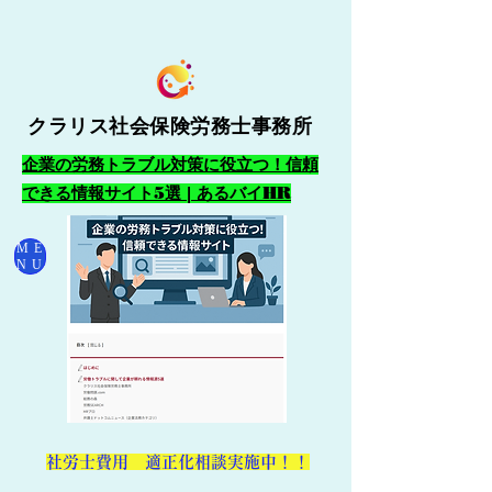
クラリス社会保険労務士事務所
企業の労務トラブル対策に役立つ！信頼
できる情報サイト5選 | あるバイHR
ME
NU
​社労士費用 適正化相談実施中！！