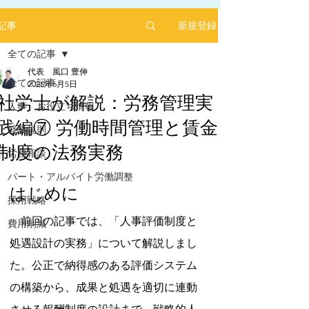
新規登録
記事
全ての記事
代表 風口 豊伸
全ての記事
2025年6月5日
社労士が解説：労務管理実
人事 お役立ち情報
践編⑦ 労働時間管理と賃金
2025年1月にリリースした求人サイト「あるバ
就業規則
イ」を運営する㈱ヒプスターの情報サイトに、
制度の法務実務
弊社が掲載されました！
労務相談
5つ星のうちNaNと評価されています。
「あるバイ」は無料掲載(2025年6月現在)、採用
パート・アルバイト労働調整
しても費用が掛からない媒体です。
はじめに
採用戦略
​是非、ご活用ください！！
　前回の記事では、「人事評価制度と
【あるバイ関東版】アルバイト・バイト・パー
費用削減
トの求人・仕事を探そう！アルバイト情報はこ
処遇設計の実務」について解説しまし
こに【あるバイ】
た。公正で納得感のある評価システム
の構築から、成果と処遇を適切に連動