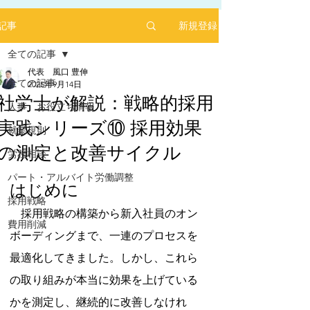
新規登録
記事
全ての記事
代表 風口 豊伸
全ての記事
2025年9月14日
社労士が解説：戦略的採用
人事 お役立ち情報
実践シリーズ⑩ 採用効果
2025年1月にリリースした求人サイト「あるバ
就業規則
イ」を運営する㈱ヒプスターの情報サイトに、
の測定と改善サイクル
弊社が掲載されました！
労務相談
5つ星のうちNaNと評価されています。
「あるバイ」は無料掲載(2025年6月現在)、採用
パート・アルバイト労働調整
しても費用が掛からない媒体です。
はじめに
採用戦略
​是非、ご活用ください！！
　採用戦略の構築から新入社員のオン
【あるバイ関東版】アルバイト・バイト・パー
費用削減
トの求人・仕事を探そう！アルバイト情報はこ
ボーディングまで、一連のプロセスを
こに【あるバイ】
最適化してきました。しかし、これら
の取り組みが本当に効果を上げている
かを測定し、継続的に改善しなけれ