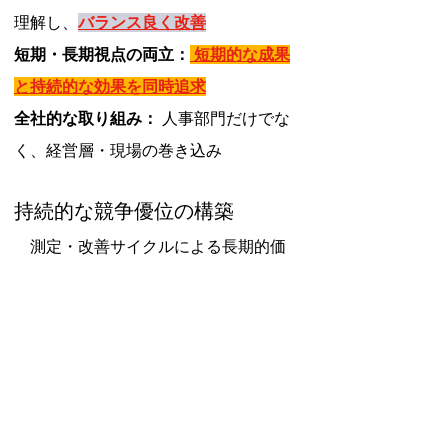
理解し、
バランス良く改善
短期・長期視点の両立：
 短期的な成果
と持続的な効果を同時追求
全社的な取り組み：
 人事部門だけでな
く、経営層・現場の巻き込み
持続的な競争優位の構築
　測定・改善サイクルによる長期的価
値創出：
組織学習能力の向上：
 失敗から学び、
成功を再現する組織力
市場適応力の強化：
 変化に素早く対応
する柔軟性
採用ブランド力の向上：
 継続的改善に