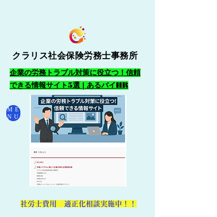
クラリス社会保険労務士事務所
企業の労務トラブル対策に役立つ！信頼
できる情報サイト5選 | あるバイHR
ME
NU
​社労士費用 適正化相談実施中！！