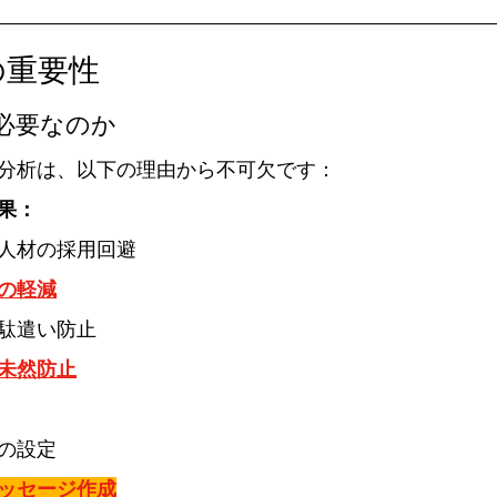
の重要性
必要なのか
分析は、以下の理由から不可欠です：
果：
人材の採用回避
の軽減
駄遣い防止
未然防止
の設定
ッセージ作成