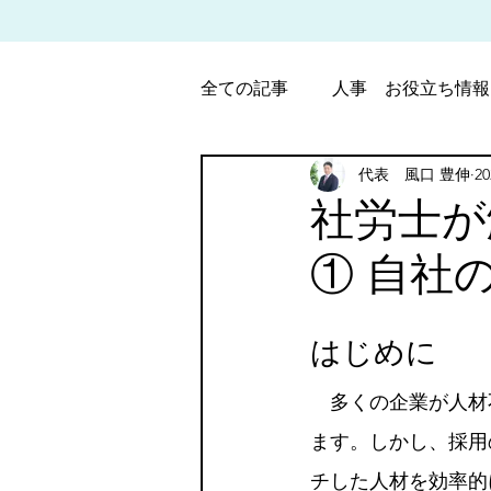
全ての記事
人事 お役立ち情報
代表 風口 豊伸
2
パート・アルバイト労働調整
社労士が
① 自社
5つ星のうちNaN
はじめに
　多くの企業が人材
ます。しかし、採用
チした人材を効率的