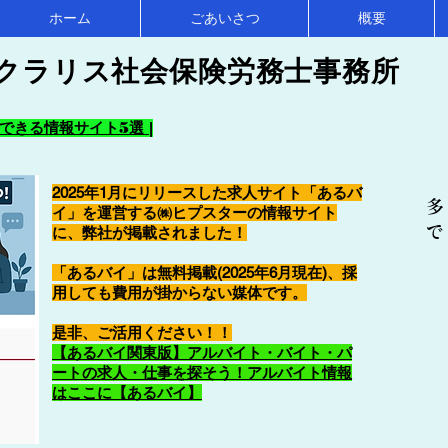
ホーム
ごあいさつ
概要
クラリス社会保険労務士事務所
きる情報サイト5選 |
2025年1月にリリースした求人サイト「あるバ
多
イ」を運営する㈱ヒプスターの情報サイト
で
に、弊社が掲載されました！
「あるバイ」は無料掲載(2025年6月現在)、採
用しても費用が掛からない媒体です。
​是非、ご活用ください！！
【あるバイ関東版】アルバイト・バイト・パ
ートの求人・仕事を探そう！アルバイト情報
はここに【あるバイ】