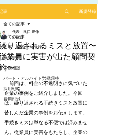
新規登録
記事
全ての記事
代表 風口 豊伸
全ての記事
2月1日
繰り返されるミスと放置〜
人事 お役立ち情報
従業員に実害が出た顧問契
2025年1月にリリースした求人サイト「あるバ
就業規則
イ」を運営する㈱ヒプスターの情報サイトに、
約〜
弊社が掲載されました！
労務相談
5つ星のうちNaNと評価されています。
「あるバイ」は無料掲載(2025年6月現在)、採用
パート・アルバイト労働調整
しても費用が掛からない媒体です。
　前回は、料金の不透明さに気づいた
採用戦略
​是非、ご活用ください！！
企業の事例をご紹介しました。今回
【あるバイ関東版】アルバイト・バイト・パー
費用削減
は、繰り返される手続きミスと放置に
トの求人・仕事を探そう！アルバイト情報はこ
こに【あるバイ】
苦しんだ企業の事例をお伝えします。
手続きミスは単なる不便では済みませ
ん。従業員に実害をもたらし、企業の