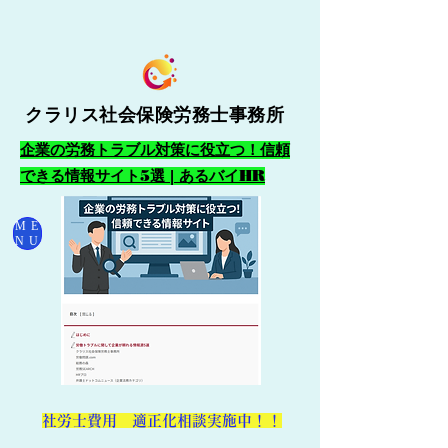
クラリス社会保険労務士事務所
企業の労務トラブル対策に役立つ！信頼
できる情報サイト5選 | あるバイHR
ME
NU
​社労士費用 適正化相談実施中！！