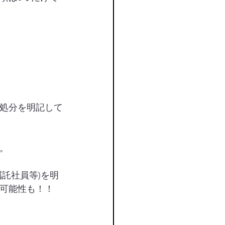
処分を明記して
。
託社員等)を明
可能性も！！