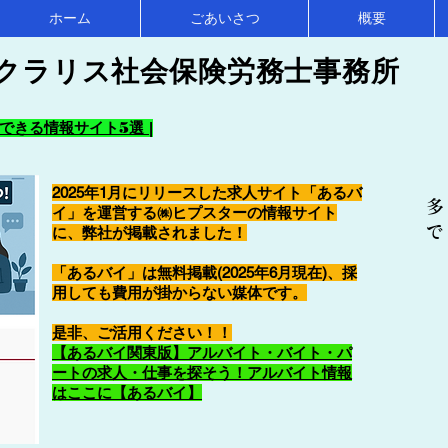
ホーム
ごあいさつ
概要
クラリス社会保険労務士事務所
きる情報サイト5選 |
2025年1月にリリースした求人サイト「あるバ
多
イ」を運営する㈱ヒプスターの情報サイト
で
に、弊社が掲載されました！
「あるバイ」は無料掲載(2025年6月現在)、採
用しても費用が掛からない媒体です。
​是非、ご活用ください！！
【あるバイ関東版】アルバイト・バイト・パ
ートの求人・仕事を探そう！アルバイト情報
はここに【あるバイ】