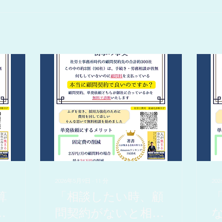
2026年5月9日
∙
11
分
20
算
「相談したい時、顧
問契約がないと相談