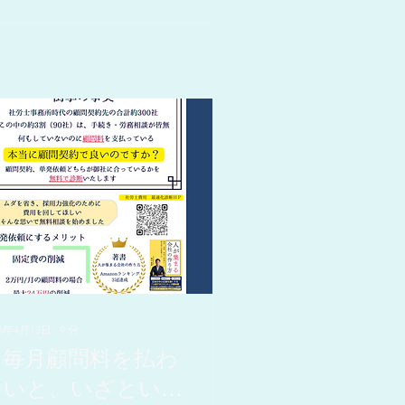
26年4月13日
∙
9
分
「毎月顧問料を払わ
ないと、いざという