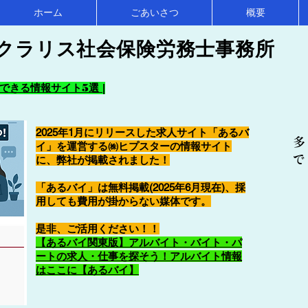
ホーム
ごあいさつ
概要
クラリス社会保険労務士事務所
きる情報サイト5選 |
2025年1月にリリースした求人サイト「あるバ
多
イ」を運営する㈱ヒプスターの情報サイト
で
に、弊社が掲載されました！
「あるバイ」は無料掲載(2025年6月現在)、採
用しても費用が掛からない媒体です。
​是非、ご活用ください！！
【あるバイ関東版】アルバイト・バイト・パ
ートの求人・仕事を探そう！アルバイト情報
はここに【あるバイ】