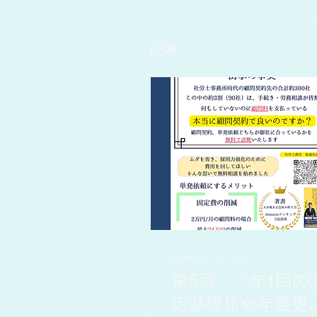
記事
2026年5月17日
∙
9
分
第5回 「年1回の
定基礎届や年度更