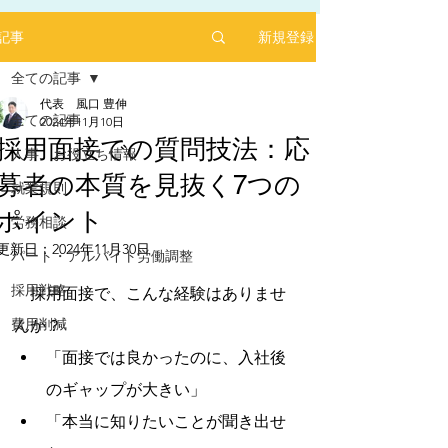
新規登録
記事
全ての記事
代表 風口 豊伸
全ての記事
2024年11月10日
採用面接での質問技法：応
人事 お役立ち情報
募者の本質を見抜く7つの
2025年1月にリリースした求人サイト「あるバ
就業規則
イ」を運営する㈱ヒプスターの情報サイトに、
ポイント
弊社が掲載されました！
労務相談
更新日：
2024年11月30日
「あるバイ」は無料掲載(2025年6月現在)、採用
パート・アルバイト労働調整
5つ星のうちNaNと評価されています。
しても費用が掛からない媒体です。
採用戦略
　採用面接で、こんな経験はありませ
​是非、ご活用ください！！
【あるバイ関東版】アルバイト・バイト・パー
費用削減
んか？
トの求人・仕事を探そう！アルバイト情報はこ
こに【あるバイ】
「面接では良かったのに、入社後
のギャップが大きい」
「本当に知りたいことが聞き出せ