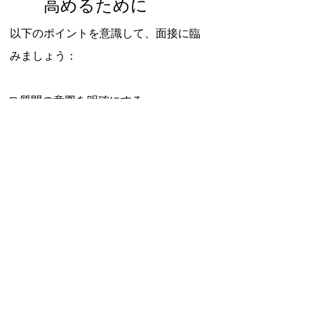
高めるために
以下のポイントを意識して、面接に臨
みましょう：
□ 質問の意図を明確にする
□ オープンクエスチョンを活用する
□ 応募者の回答を掘り下げる
□ 非言語コミュニケーションも観察す
る
□ 法令順守を徹底する
次回は「採用後の定着率を高める仕組
みづくり」についてお伝えする予定で