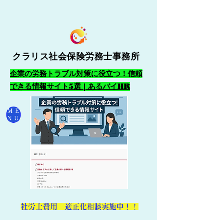
クラリス社会保険労務士事務所
企業の労務トラブル対策に役立つ！信頼
できる情報サイト5選 | あるバイHR
ME
NU
​社労士費用 適正化相談実施中！！