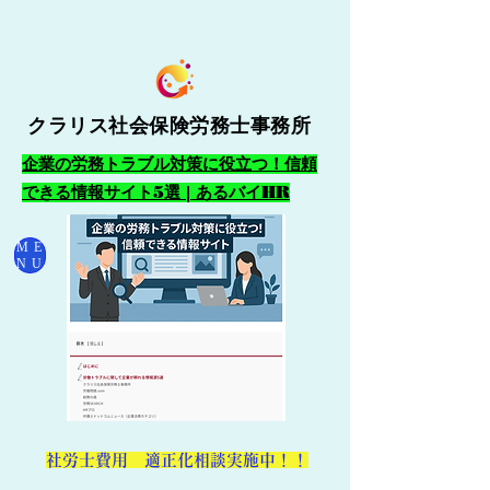
クラリス社会保険労務士事務所
企業の労務トラブル対策に役立つ！信頼
できる情報サイト5選 | あるバイHR
ME
NU
​社労士費用 適正化相談実施中！！