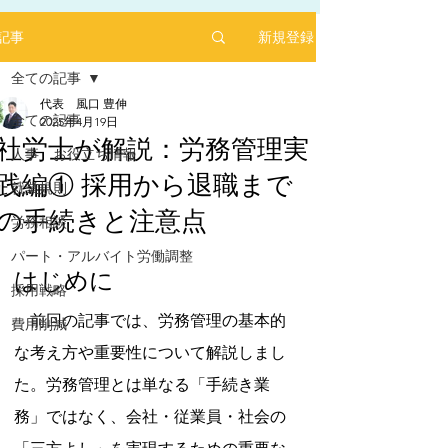
新規登録
記事
全ての記事
代表 風口 豊伸
全ての記事
2025年4月19日
社労士が解説：労務管理実
人事 お役立ち情報
践編① 採用から退職まで
2025年1月にリリースした求人サイト「あるバ
就業規則
イ」を運営する㈱ヒプスターの情報サイトに、
の手続きと注意点
弊社が掲載されました！
労務相談
5つ星のうちNaNと評価されています。
「あるバイ」は無料掲載(2025年6月現在)、採用
パート・アルバイト労働調整
しても費用が掛からない媒体です。
はじめに
採用戦略
​是非、ご活用ください！！
　前回の記事では、労務管理の基本的
【あるバイ関東版】アルバイト・バイト・パー
費用削減
トの求人・仕事を探そう！アルバイト情報はこ
な考え方や重要性について解説しまし
こに【あるバイ】
た。労務管理とは単なる「手続き業
務」ではなく、会社・従業員・社会の