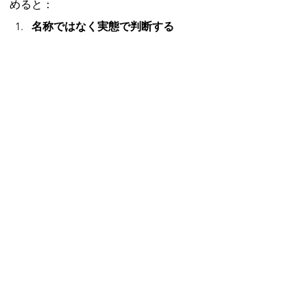
めると：
名称ではなく実態で判断する
手当の名称だけで判断せず、
支給基準や条件を確認する
一律支給の場合は、原則とし
て残業単価に含める
各手当の具体的確認項目
家族手当：扶養家族の有無や
人数によって金額が変わるか
通勤手当：実際の通勤費用や
距離に応じて支給されるか
住宅手当：実際の住宅費用と
の関連性があるか