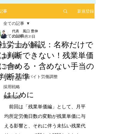
新規登録
記事
全ての記事
代表 風口 豊伸
全ての記事
2025年3月31日
社労士が解説：名称だけで
人事 お役立ち情報
は判断できない！残業単価
2025年1月にリリースした求人サイト「あるバ
就業規則
イ」を運営する㈱ヒプスターの情報サイトに、
に含める・含めない手当の
弊社が掲載されました！
労務相談
判断基準
「あるバイ」は無料掲載(2025年6月現在)、採用
パート・アルバイト労働調整
しても費用が掛からない媒体です。
5つ星のうちNaNと評価されています。
採用戦略
​是非、ご活用ください！！
はじめに
【あるバイ関東版】アルバイト・バイト・パー
費用削減
トの求人・仕事を探そう！アルバイト情報はこ
こに【あるバイ】
　前回は「残業単価編」として、月平
均所定労働日数の変動が残業単価に与
える影響と、それに伴う未払い残業代