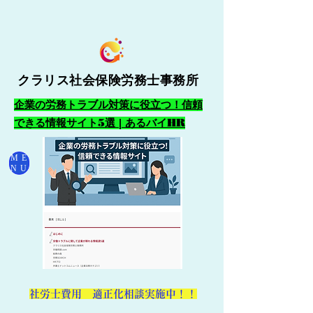
クラリス社会保険労務士事務所
企業の労務トラブル対策に役立つ！信頼
できる情報サイト5選 | あるバイHR
ME
NU
​社労士費用 適正化相談実施中！！