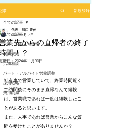
新規登録
記事
全ての記事
代表 風口 豊伸
全ての記事
2024年4月16日
営業先からの直帰者の終了
人事 お役立ち情報
時間！？
2025年1月にリリースした求人サイト「あるバ
就業規則
イ」を運営する㈱ヒプスターの情報サイトに、
更新日：
2024年11月30日
弊社が掲載されました！
労務相談
5つ星のうちNaNと評価されています。
「あるバイ」は無料掲載(2025年6月現在)、採用
パート・アルバイト労働調整
しても費用が掛からない媒体です。
社有車で営業していて、終業時間近く
採用戦略
​是非、ご活用ください！！
で訪問後にそのまま直帰なんて経験
【あるバイ関東版】アルバイト・バイト・パー
費用削減
トの求人・仕事を探そう！アルバイト情報はこ
は、営業職であれば一度は経験したこ
こに【あるバイ】
とがあると思います。
また、人事であれば営業からこんな質
問を受けたことがありませんか？